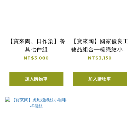
【寶來陶、日作染】餐
【寶來陶】國家優良工
具七件組
藝品組合—梳織紋小咖
啡杯盤組、範拓簡約淺
NT$3,080
NT$3,150
盤(獲獎為虎斑釉)
加入購物車
加入購物車