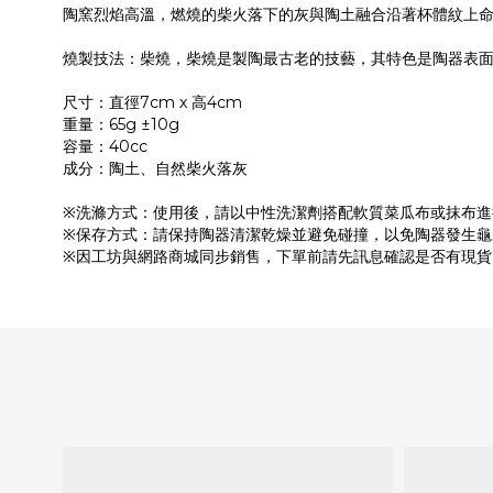
陶窯烈焰高溫，燃燒的柴火落下的灰與陶土融合沿著杯體紋上
燒製技法：柴燒，柴燒是製陶最古老的技藝，其特色是陶器表
尺寸：直徑7cm x 高4cm
重量：65g ±10g
容量：40cc
成分：陶土、自然柴火落灰
※洗滌方式：使用後，請以中性洗潔劑搭配軟質菜瓜布或抹布進
※保存方式：請保持陶器清潔乾燥並避免碰撞，以免陶器發生龜
※因工坊與網路商城同步銷售，下單前請先訊息確認是否有現貨