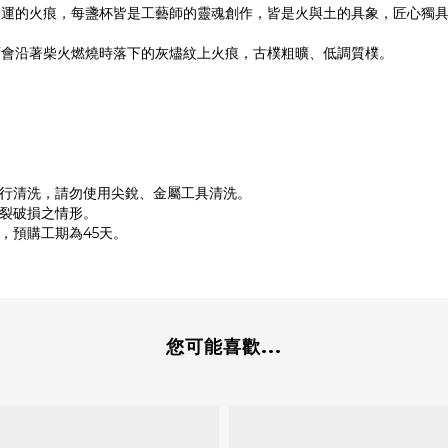
命運的火痕，每盞杯皆是工藝師的靈魂創作，皆是火與土的具象，匠心獨
面會沿著柴火燃燒時落下的灰燼紋上火痕，古樸粗曠、低調質樸。
行清洗，請勿使用尖銳、金屬工具清洗。
裂破損之情形。
，預購工期為45天。
您可能喜歡...