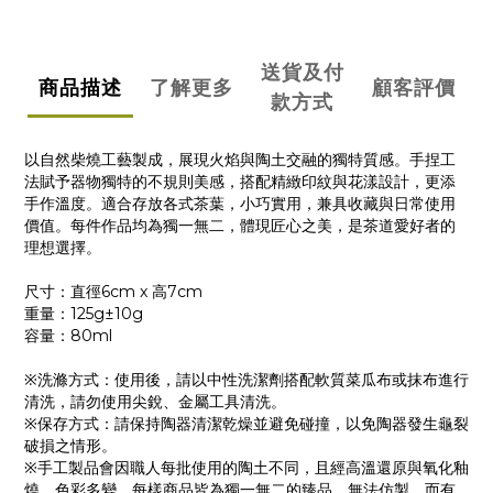
送貨及付
商品描述
了解更多
顧客評價
款方式
以自然柴燒工藝製成，展現火焰與陶土交融的獨特質感。手捏工
法賦予器物獨特的不規則美感，搭配精緻印紋與花漾設計，更添
手作溫度。適合存放各式茶葉，小巧實用，兼具收藏與日常使用
價值。每件作品均為獨一無二，體現匠心之美，是茶道愛好者的
理想選擇。
尺寸：直徑6cm x 高7cm
重量：125g±10g
容量：80ml
※洗滌方式：使用後，請以中性洗潔劑搭配軟質菜瓜布或抹布進行
清洗，請勿使用尖銳、金屬工具清洗。
※保存方式：請保持陶器清潔乾燥並避免碰撞，以免陶器發生龜裂
破損之情形。
※手工製品會因職人每批使用的陶土不同，且經高溫還原與氧化釉
燒，色彩多變，每樣商品皆為獨一無二的臻品，無法仿製，而有