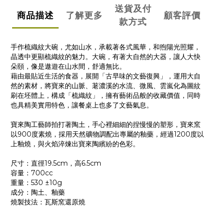
送貨及付
商品描述
了解更多
顧客評價
款方式
手作梳織紋大碗，尤如山水，承載著各式風華，和煦陽光照耀，
晶透中更顯梳織紋的魅力。大碗，有著大自然的大器，讓人大快
朵頤，像是遨遊在山水間，舒適無比。
藉由最貼近生活的食器，展開「古早味的文藝復興」，運用大自
然的素材，將寶來的山脈、荖濃溪的水流、微風、雲嵐化為圖紋
刷在坯體上，構成「梳織紋」，擁有藝術品般的收藏價值，同時
也具精美實用特色，讓餐桌上也多了文藝氣息。
寶來陶工藝師拍打著陶土，手心裡細細的捏慢慢的塑形，寶來窯
以900度素燒，採用天然礦物調配出專屬的釉藥，經過1200度以
上釉燒，與火焰淬煉出寶來陶繽紛的色彩。
尺寸：直徑19.5cm，高6.5cm
容量：700cc
重量：530 ±10g
成分：陶土、釉藥
燒製技法：瓦斯窯還原燒