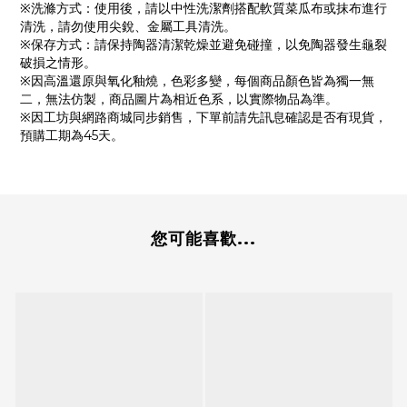
※洗滌方式：使用後，請以中性洗潔劑搭配軟質菜瓜布或抹布進行
清洗，請勿使用尖銳、金屬工具清洗。
※保存方式：請保持陶器清潔乾燥並避免碰撞，以免陶器發生龜裂
破損之情形。
※因高溫還原與氧化釉燒，色彩多變，每個商品顏色皆為獨一無
二，無法仿製，商品圖片為相近色系，以實際物品為準。
※因工坊與網路商城同步銷售，下單前請先訊息確認是否有現貨，
預購工期為45天。
您可能喜歡...