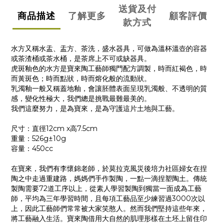
送貨及付
商品描述
了解更多
顧客評價
款方式
水方又稱水盂、盂方、茶洗，盛水器具，可做為溫杯溫壺的容器
或茶渣桶或茶水桶，是茶席上不可或缺器具。
虎斑釉色的水方是寶來陶工藝師獨門配方調製，時而紅褐色，時
而黃斑色；時而點狀，時而熔化般的流動狀。
乳濁釉一般又稱蓋地釉，會讓胚體表面呈現乳濁般、不透明的質
感，變化性極大，我們總是挑戰最難最美的。
我們這麼努力，是為寶來，是為守護這片土地與工藝。
尺寸：直徑12cm x高7.5cm
重量：526g±10g
容量：450cc
在寶來，我們有李懷錦老師，於莫拉克風災後培力社區婦女在捏
陶之中走過重建路，媽媽們手作製陶，一點一滴捏塑陶土。傳統
製陶需要72道工序以上，從素人學習製陶到獨當一面成為工藝
師，平均為三年學習時間，且每項工藝品至少練習過3000次以
上，因此工藝師們常常被大家笑憨人。然而我們堅持這些年來，
將工藝融入生活。寶來陶借用大自然的肌理形樣在土坯上留住印