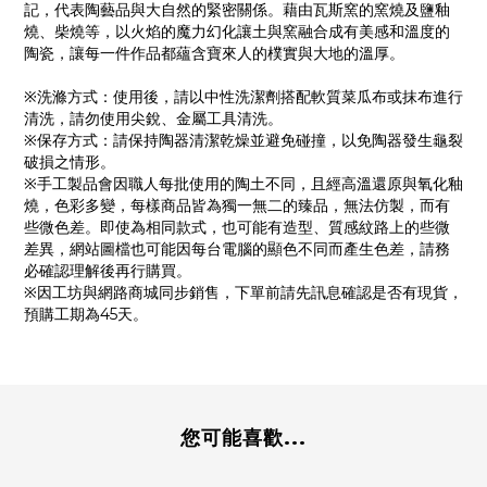
記，代表陶藝品與大自然的緊密關係。藉由瓦斯窯的窯燒及鹽釉
燒、柴燒等，以火焰的魔力幻化讓土與窯融合成有美感和溫度的
陶瓷，讓每一件作品都蘊含寶來人的樸實與大地的溫厚。
※洗滌方式：使用後，請以中性洗潔劑搭配軟質菜瓜布或抹布進行
清洗，請勿使用尖銳、金屬工具清洗。
※保存方式：請保持陶器清潔乾燥並避免碰撞，以免陶器發生龜裂
破損之情形。
※手工製品會因職人每批使用的陶土不同，且經高溫還原與氧化釉
燒，色彩多變，每樣商品皆為獨一無二的臻品，無法仿製，而有
些微色差。即使為相同款式，也可能有造型、質感紋路上的些微
差異，網站圖檔也可能因每台電腦的顯色不同而產生色差，請務
必確認理解後再行購買。
※因工坊與網路商城同步銷售，下單前請先訊息確認是否有現貨，
預購工期為45天。
您可能喜歡...