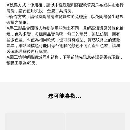
※洗滌方式：使用後，請以中性洗潔劑搭配軟質菜瓜布或抹布進行
清洗，請勿使用尖銳、金屬工具清洗。
※保存方式：請保持陶器清潔乾燥並避免碰撞，以免陶器發生龜裂
破損之情形。
※手工製品會因職人每批使用的陶土不同，且經高溫還原與氧化釉
燒，色彩多變，每樣商品皆為獨一無二的臻品，無法仿製，而有
些微色差。即使為相同款式，也可能有造型、質感紋路上的些微
差異，網站圖檔也可能因每台電腦的顯色不同而產生色差，請務
必確認理解後再行購買。
※因工坊與網路商城同步銷售，下單前請先訊息確認是否有現貨，
預購工期為45天。
您可能喜歡...