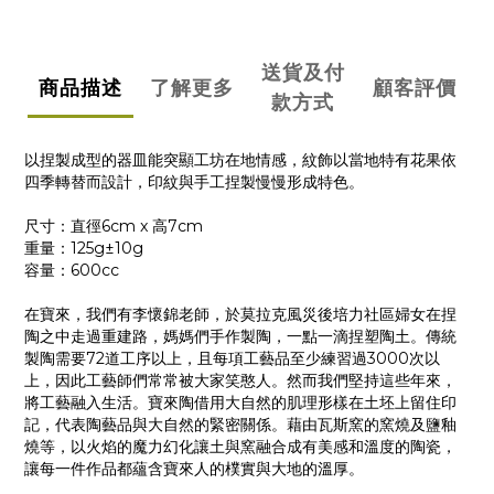
送貨及付
商品描述
了解更多
顧客評價
款方式
以捏製成型的器皿能突顯工坊在地情感，紋飾以當地特有花果依
四季轉替而設計，印紋與手工捏製慢慢形成特色。
尺寸：直徑6cm x 高7cm
重量：125g±10g
容量：600cc
在寶來，我們有李懷錦老師，於莫拉克風災後培力社區婦女在捏
陶之中走過重建路，媽媽們手作製陶，一點一滴捏塑陶土。傳統
製陶需要72道工序以上，且每項工藝品至少練習過3000次以
上，因此工藝師們常常被大家笑憨人。然而我們堅持這些年來，
將工藝融入生活。寶來陶借用大自然的肌理形樣在土坯上留住印
記，代表陶藝品與大自然的緊密關係。藉由瓦斯窯的窯燒及鹽釉
燒等，以火焰的魔力幻化讓土與窯融合成有美感和溫度的陶瓷，
讓每一件作品都蘊含寶來人的樸實與大地的溫厚。