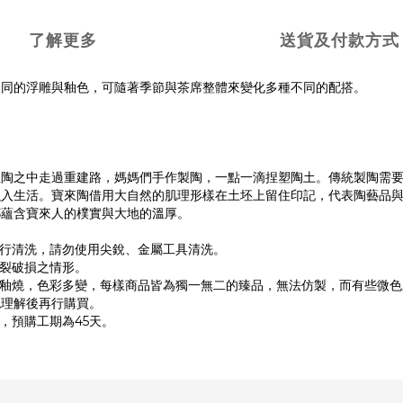
了解更多
送貨及付款方式
不同的浮雕與釉色，可隨著季節與茶席整體來變化多種不同的配搭。
陶之中走過重建路，媽媽們手作製陶，一點一滴捏塑陶土。傳統製陶需要7
融入生活。寶來陶借用大自然的肌理形樣在土坯上留住印記，代表陶藝品
都蘊含寶來人的樸實與大地的溫厚。
行清洗，請勿使用尖銳、金屬工具清洗。
裂破損之情形。
化釉燒，色彩多變，每樣商品皆為獨一無二的臻品，無法仿製，而有些微色
認理解後再行購買。
，預購工期為45天。