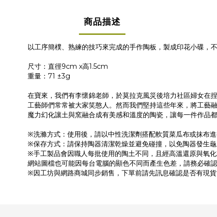
商品描述
以工序簡樸、熟練的技巧來完成的手作陶板，製成印花小碟，
尺寸：直徑9cm x高1.5cm
重量：71 ±3g
在寶來，我們有李懷錦老師，於莫拉克風災後培力社區婦女在捏
工藝師們常常被大家笑憨人。然而我們堅持這些年來，將工藝
魔力幻化讓土與窯融合成有美感和溫度的陶瓷，讓每一件作品
※洗滌方式：使用後，請以中性洗潔劑搭配軟質菜瓜布或抹布進
※保存方式：請保持陶器清潔乾燥並避免碰撞，以免陶器發生龜
※手工製品會因職人每批使用的陶土不同，且經高溫還原與氧
網站圖檔也可能因每台電腦的顯色不同而產生色差，請務必確
※因工坊與網路商城同步銷售，下單前請先訊息確認是否有現貨