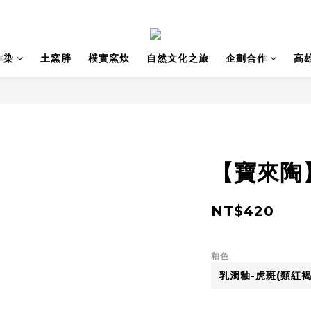
作染
土窯胖
樸實窯炊
自然文化之旅
企劃合作
高
【寶來陶
NT$420
釉色