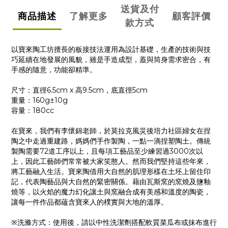
送貨及付
商品描述
了解更多
顧客評價
款方式
以寶來陶工坊擅長的板接技法運用為設計基礎，生產的技術與技
巧延續在地發展的風貌，雖是手造成型，蓋與筒身需求密合，有
手感的隨意，功能卻精準。
尺寸：直徑6.5cm x 高9.5cm，底直徑5cm
重量：160g±10g
容量：180cc
在寶來，我們有李懷錦老師，於莫拉克風災後培力社區婦女在捏
陶之中走過重建路，媽媽們手作製陶，一點一滴捏塑陶土。傳統
製陶需要72道工序以上，且每項工藝品至少練習過3000次以
上，因此工藝師們常常被大家笑憨人。然而我們堅持這些年來，
將工藝融入生活。寶來陶借用大自然的肌理形樣在土坯上留住印
記，代表陶藝品與大自然的緊密關係。藉由瓦斯窯的窯燒及鹽釉
燒等，以火焰的魔力幻化讓土與窯融合成有美感和溫度的陶瓷，
讓每一件作品都蘊含寶來人的樸實與大地的溫厚。
※洗滌方式：使用後，請以中性洗潔劑搭配軟質菜瓜布或抹布進行