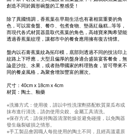
創造不同於圓形碗盤的工整感受！
除了異國情調，香蕉葉在早期生活也有著相當重要的角
色，可以當食盤、餐巾、包煮食物、墊蒸紅龜糕...等等，
而現代各式材質器皿取代蕉葉的角色，高雄寶來陶希望能
透過香蕉葉紋理，讓都市中的餐食應用擁有復古情懷。
盤內以石膏蕉葉紋為拓印模，底部則透過不同的技法印上
紋路上下呼應，大型且偏厚的盤身適合盛裝宴客餐食，無
論是沙拉、水果，或者熱帶國家的料理熟食，皆可帶來不
同的餐桌風格，為聚會增加豐富的層次。
尺寸：40cm x 18cm x 4cm
材質：陶土、釉藥
※洗滌方式：使用後，請以中性洗潔劑搭配軟質菜瓜布或
抹布進行清洗，請勿使用尖銳、金屬工具清洗。
※保存方式：請保持陶器清潔乾燥並避免碰撞，以免陶器
發生龜裂破損之情形。
※手工製品會因職人每批使用的陶土不同，且經高溫還原