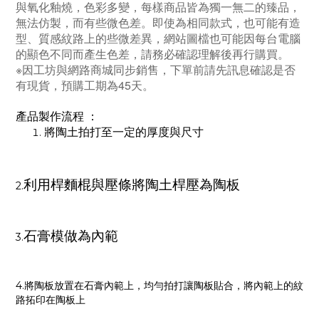
與氧化釉燒，色彩多變，每樣商品皆為獨一無二的臻品，
無法仿製，而有些微色差。即使為相同款式，也可能有造
型、質感紋路上的些微差異，網站圖檔也可能因每台電腦
的顯色不同而產生色差，請務必確認理解後再行購買。
※因工坊與網路商城同步銷售，下單前請先訊息確認是否
有現貨，預購工期為45天。
產品製作流程
：
將陶土拍打至一定的厚度與尺寸
利用桿麵棍與壓條將陶土桿壓為陶板
2.
石膏模做為內範
3.
4.將陶板放置在石膏內範上，均勻拍打讓陶板貼合，將內範上的紋
路拓印在陶板上