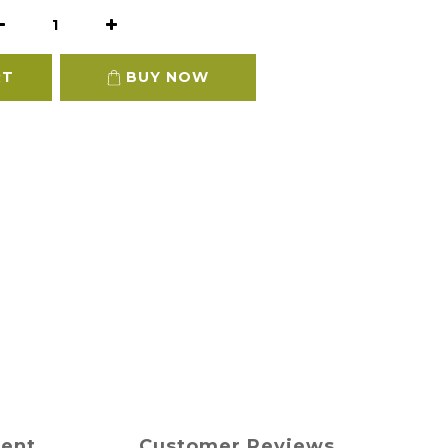
RT
BUY NOW
ment
Customer Reviews