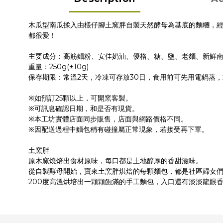
木瓜型南瓜揉入由檨仔腳土窯胖自製天然酵母為基底的麵糰，
都很愛！
主要成分：高筋麵粉、安佳奶油、優格、糖、鹽、老麵、新鮮
重量：250g(±10g)
保存期限：常溫2天，冷凍可存放30日，食用前可先用電鍋蒸
※如預訂25顆以上，可開窯客製。
※可訊息確認日期，和是否有現貨。
※本工坊實體店面同步販售，店面與網路價格不同。
※因配送過程中麵包稍有碰撞屬正常現象，若接受再下單。
土窯胖
原木窯燒焙出食材原味，每口都是土地醇厚的香甜滋味。
從自製酵母開始，寶來土窯胖烘焙的每顆麵包，都是社區婦女
200度高溫烘培出一顆顆飽滿的手工麵包，入口還有淡淡龍眼