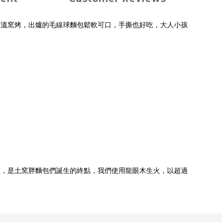
高溫窯烤，出爐的毛線球麵包鬆軟可口，手撕也好吃，大人小孩
窯，是土窯胖麵包們誕生的終點，我們使用龍眼木生火，以超過