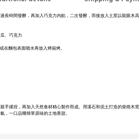
經過長時間發酵，再加入巧克力內餡，二次發酵，而後放入土窯以龍眼木
南瓜、巧克力
，或在麵包表面噴水再放入烤箱烤。
們親手揉捏，再加入天然食材精心製作而成。用溪石和泥土打造的柴燒木
香氣，一口品嚐簡單原味的土地香甜。