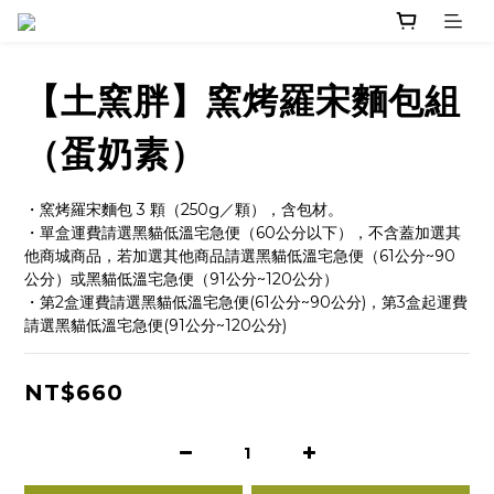
【土窯胖】窯烤羅宋麵包組
（蛋奶素）
・窯烤羅宋麵包 3 顆（250g／顆），含包材。
・單盒運費請選黑貓低溫宅急便（60公分以下），不含蓋加選其
他商城商品，若加選其他商品請選黑貓低溫宅急便（61公分~90
公分）或黑貓低溫宅急便（91公分~120公分）
・第2盒運費請選黑貓低溫宅急便(61公分~90公分)，第3盒起運費
請選黑貓低溫宅急便(91公分~120公分)
NT$660