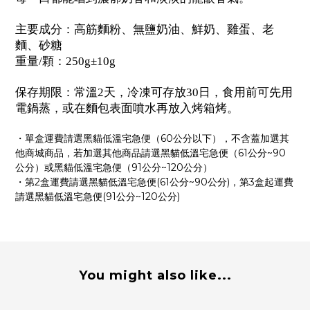
主要成分：高筋麵粉、無鹽奶油、鮮奶、雞蛋、老
麵、砂糖
重量/顆：250g±10g
保存期限：常溫2天，冷凍可存放30日，食用前可先用
電鍋蒸，或在麵包表面噴水再放入烤箱烤。
・單盒運費請選黑貓低溫宅急便（60公分以下），不含蓋加選其
他商城商品，若加選其他商品請選黑貓低溫宅急便（61公分~90
公分）或黑貓低溫宅急便（91公分~120公分）
・第2盒運費請選黑貓低溫宅急便(61公分~90公分)，第3盒起運費
請選黑貓低溫宅急便(91公分~120公分)
You might also like...