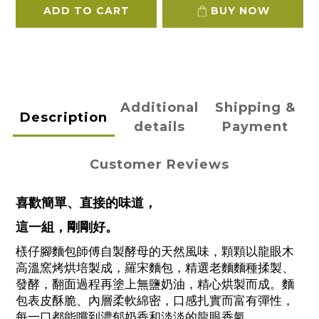
ADD TO CART
BUY NOW
Additional
Shipping &
Description
details
Payment
Customer Reviews
喜歡簡單、直接的味道，
這一組，剛剛好。
檨仔腳麵包師傅自製酵母的天然風味，顆顆以龍眼木
高溫窯烤烘培製成，羅宋麵包，精選老麵麵種揉製、
發酵，翻面過程再塗上無鹽奶油，精心烘製而成。麵
包表皮酥脆、內層柔軟綿密，口感扎實而富有彈性，
每一口都能嚐到濃郁奶香和淡淡的龍眼香氣。